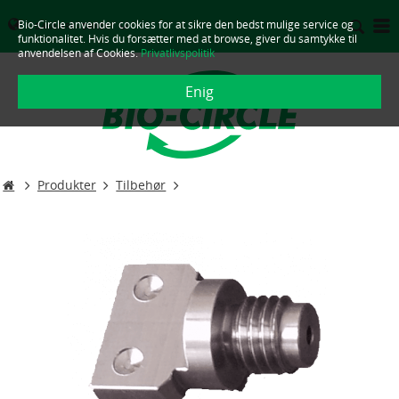
Bio-Circle anvender cookies for at sikre den bedst mulige service og
DANMARK - DANSK
funktionalitet. Hvis du forsætter med at browse, giver du samtykke til
anvendelsen af Cookies.
Privatlivspolitik
Enig
Produkter
Tilbehør