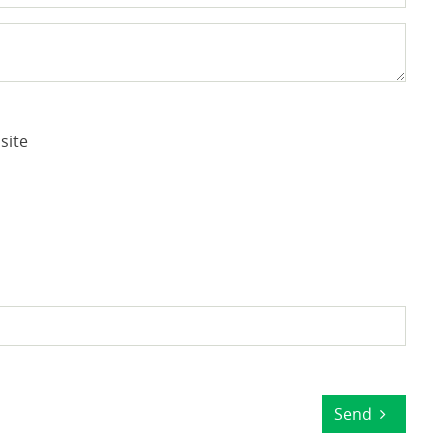
site
Send