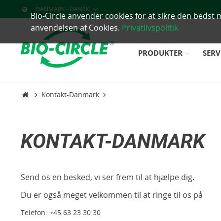
DANMARK - DANSK
Bio-Circle anvender cookies for at sikre den bedst 
anvendelsen af Cookies.
Privatlivspolitik
PRODUKTER
SERV
Kontakt-Danmark
KONTAKT-DANMARK
Send os en besked, vi ser frem til at hjælpe dig.
Du er også meget velkommen til at ringe til os på
Telefon:
+45 63 23 30 30