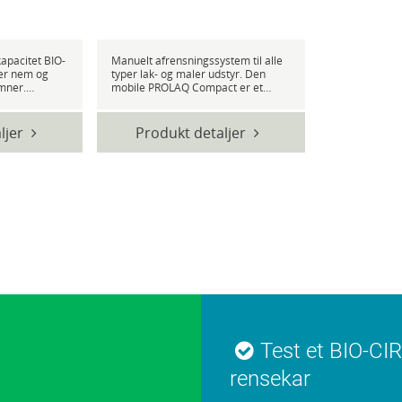
citet BIO-
Manuelt afrensningssystem til alle
der nem og
typer lak- og maler udstyr. Den
emner.
mobile PROLAQ Compact er et
de højeste
system til manuel afrensning af
e,
flow kop- og maler pistoler og andet
t til daglig
lak- og maler udstyr. Systemet er
ljer
Produkt detaljer
rensning med
udstyret med en 6-bars AAOD...
Test et BIO-CI
rensekar