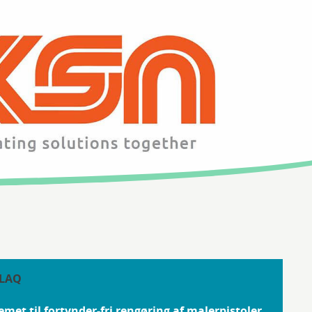
LAQ
emet til fortynder-fri rengøring af malerpistoler