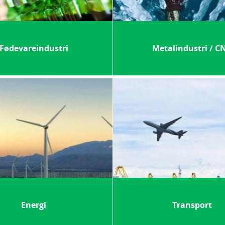
Fødevareindustri
Metalindustri / C
Energi
Transport