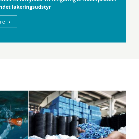
ndet lakeringsudstyr
re