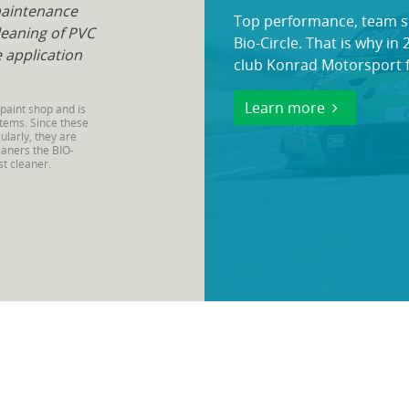
maintenance
Top performance, team s
leaning of PVC
Bio-Circle. That is why in
 application
club Konrad Motorsport 
Learn more
paint shop and is
stems. Since these
ularly, they are
aners the BIO-
st cleaner.