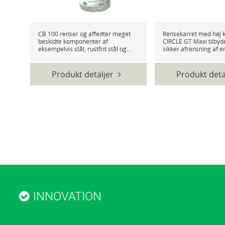
CB 100 renser og affedter meget
Rensekarret med høj kapa
beskidte komponenter af
CIRCLE GT Maxi tilby
eksempelvis stål, rustfrit stål og
sikker afrensning af 
ikke jernholdige metaller. CB 100 er
Rensekarret opfylder 
anbefalet til afrensning af kraftig
krav til nem anvendels
snavs såsom special fedt,
pålidelighed og er egne
Produkt detaljer
Produkt deta
gummimærker, bitumen, voks
brug. Vandbaseret af
rester, olie og...
naturlige...
INNOVATION