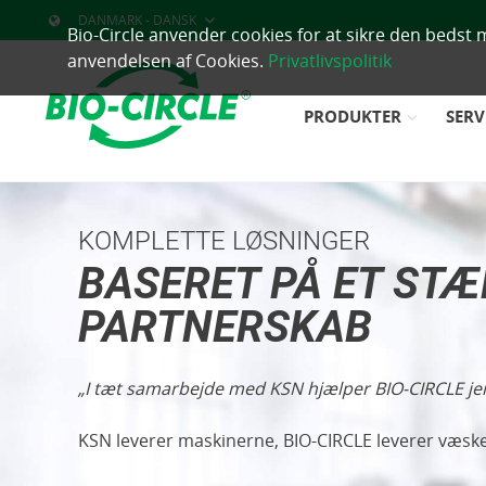
DANMARK - DANSK
Bio-Circle anvender cookies for at sikre den bedst 
anvendelsen af Cookies.
Privatlivspolitik
PRODUKTER
SERV
KOMPLETTE LØSNINGER
BASERET PÅ ET ST
PARTNERSKAB
I tæt samarbejde med KSN hjælper BIO-CIRCLE jer ti
KSN leverer maskinerne, BIO-CIRCLE leverer væsk