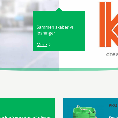
Sammen skaber vi
løsninger
Mere
PRO
gisk afrensning af olie og
Syst