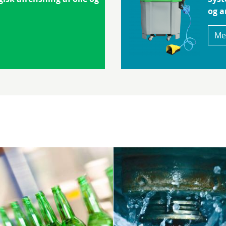
og a
Me