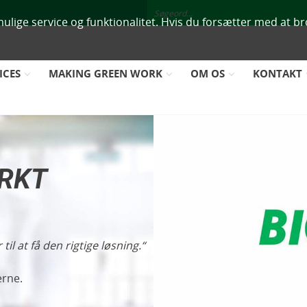
mulige service og funktionalitet. Hvis du forsætter med at br
ICES
MAKING GREEN WORK
OM OS
KONTAKT
ÆRKT
l at få den rigtige løsning.
erne.