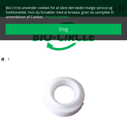
Bio-Circle anvender cookies for at sikre den bedst mulige service og
DANMARK - DANSK
funktionalitet. Hvis du forsætter med at browse, giver du samtykke til
anvendelsen af Cookies.
Privatlivspolitik
Enig