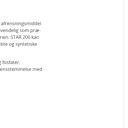
e afrensningsmiddel
anvendelig som præ-
rien. STAR 200 kan
tøbte og syntetiske
 fosfater.
verensstemmelse med