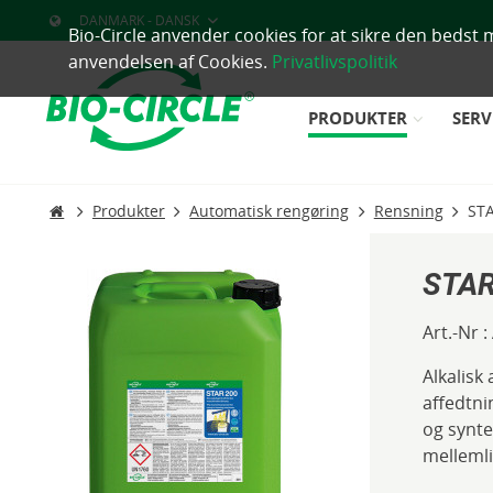
DANMARK - DANSK
Bio-Circle anvender cookies for at sikre den bedst 
anvendelsen af Cookies.
Privatlivspolitik
PRODUKTER
SERV
Produkter
Automatisk rengøring
Rensning
ST
STAR
Art.-Nr :
Alkalisk
affedtni
og synte
melleml