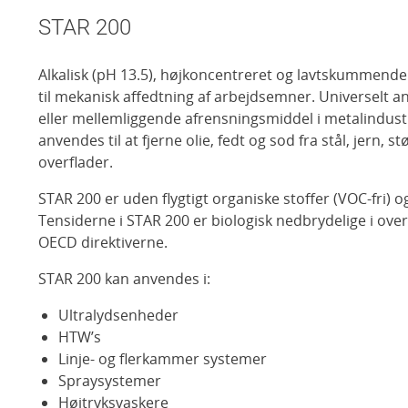
STAR 200
Alkalisk (pH 13.5), højkoncentreret og lavtskummend
til mekanisk affedtning af arbejdsemner. Universelt 
eller mellemliggende afrensningsmiddel i metalindust
anvendes til at fjerne olie, fedt og sod fra stål, jern, s
overflader.
STAR 200 er uden flygtigt organiske stoffer (VOC-fri) og
Tensiderne i STAR 200 er biologisk nedbrydelige i o
OECD direktiverne.
STAR 200 kan anvendes i:
Ultralydsenheder
HTW’s
Linje- og flerkammer systemer
Spraysystemer
Højtryksvaskere