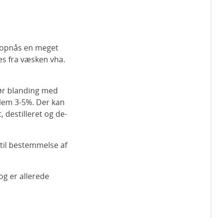
 opnås en meget
es fra væsken vha.
gør blanding med
llem 3-5%. Der kan
 destilleret og de-
 til bestemmelse af
og er allerede