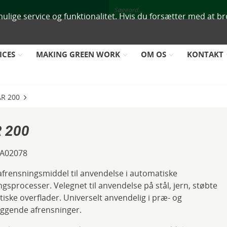
mulige service og funktionalitet. Hvis du forsætter med at br
ICES
MAKING GREEN WORK
OM OS
KONTAKT
AR 200
 200
A02078
 afrensningsmiddel til anvendelse i automatiske
ngsprocesser. Velegnet til anvendelse på stål, jern, støbte
tiske overflader. Universelt anvendelig i præ- og
iggende afrensninger.