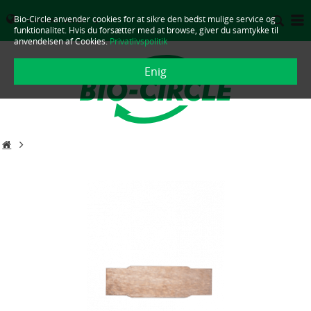
Bio-Circle anvender cookies for at sikre den bedst mulige service og
DANMARK - DANSK
funktionalitet. Hvis du forsætter med at browse, giver du samtykke til
anvendelsen af Cookies.
Privatlivspolitik
Enig